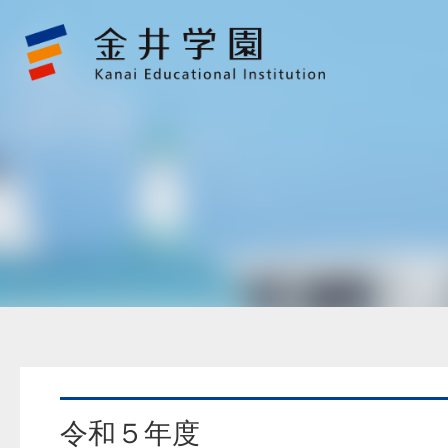
財
務
報
告
金
井
学
園
令和５年度