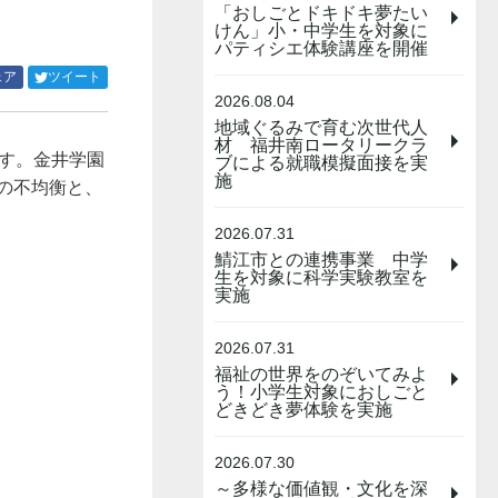
「おしごとドキドキ夢たい
けん」小・中学生を対象に
パティシエ体験講座を開催
Facebook
Twitter
ェア
ツイート
で
で
2026.08.04
シ
シ
地域ぐるみで育む次世代人
ェ
ェ
材 福井南ロータリークラ
みます。金井学園
ア
ア
ブによる就職模擬面接を実
施
す
す
の不均衡と、
る
る
2026.07.31
鯖江市との連携事業 中学
生を対象に科学実験教室を
実施
2026.07.31
福祉の世界をのぞいてみよ
う！小学生対象におしごと
どきどき夢体験を実施
2026.07.30
～多様な価値観・文化を深