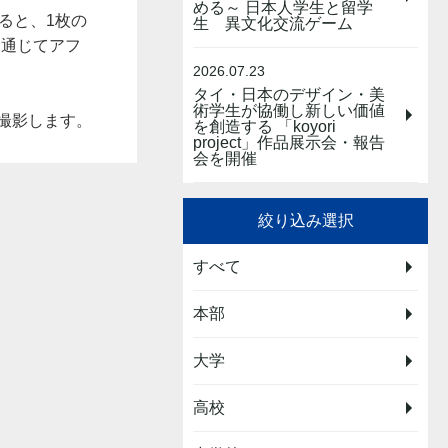
める～ 日本人学生と留学
ると、1枚の
生 異文化交流ゲーム
lを通じてアフ
2026.07.23
タイ・日本のデザイン・美
術学生が協働し新しい価値
撮影します。
を創造する 「koyori
project」作品展示会・報告
会を開催
絞り込み選択
すべて
本部
大学
高校