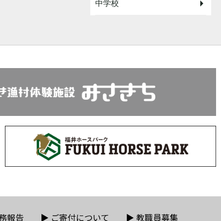
中学校
務報告
▶
ご寄付について
▶
教職員募集