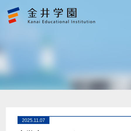
中
学
生
お
に
ぎ
り
ア
ク
シ
ョ
ン
金
井
学
園
2025.11.07