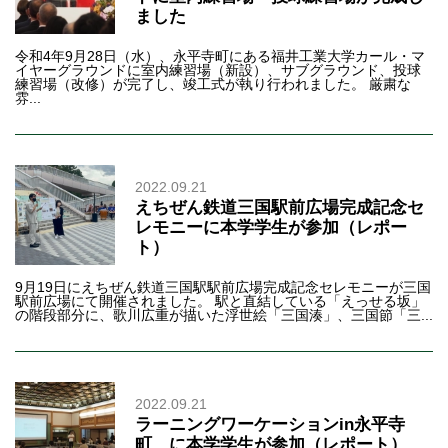
ました
令和4年9月28日（水）、永平寺町にある福井工業大学カール・マ
イヤーグラウンドに室内練習場（新設）、サブグラウンド、投球
練習場（改修）が完了し、竣工式が執り行われました。 厳粛な
雰...
2022.09.21
えちぜん鉄道三国駅前広場完成記念セ
レモニーに本学学生が参加（レポー
ト）
9月19日にえちぜん鉄道三国駅駅前広場完成記念セレモニーが三国
駅前広場にて開催されました。 駅と直結している「えっせる坂」
の階段部分に、歌川広重が描いた浮世絵「三国湊」、三国節「三...
2022.09.21
ラーニングワーケーションin永平寺
町 に本学学生が参加（レポート）