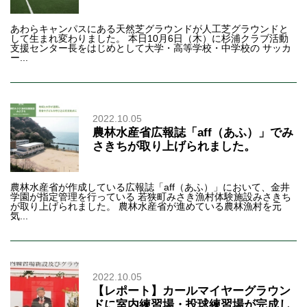
あわらキャンパスにある天然芝グラウンドが人工芝グラウンドと
して生まれ変わりました。 本日10月6日（木）に杉浦クラブ活動
支援センター長をはじめとして大学・高等学校・中学校の サッカ
ー...
2022.10.05
農林水産省広報誌「aff（あふ）」でみ
さきちが取り上げられました。
農林水産省が作成している広報誌「aff（あふ）」において、金井
学園が指定管理を行っている 若狭町みさき漁村体験施設みさきち
が取り上げられました。 農林水産省が進めている農林漁村を元
気...
2022.10.05
【レポート】カールマイヤーグラウン
ドに室内練習場・投球練習場が完成し