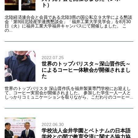
ト）
北陸経済連合会と会員である北陸3県の国公私立９大学による懇談
会「第9回北陸産学連携懇談会」「福井工業大学見学会」を8月30
日（火）に福井工業大学福井キャンパスにて開催しました。 こ
の...
2022.07.25
世界のトップバリスタ～深山晋作氏～
によるコーヒー体験会が開催されまし
た
世界のトップバリスタ 深山晋作氏を福井製菓専門学校にお迎えし
て、コーヒー実習会が開催されました。 参加した学生一人一人と
しっかりコミュニケーションを取りながら、こだわりのコーヒー...
2022.06.30
学校法人金井学園とベトナムの日本語
学校との間で教育交流に関する協力協