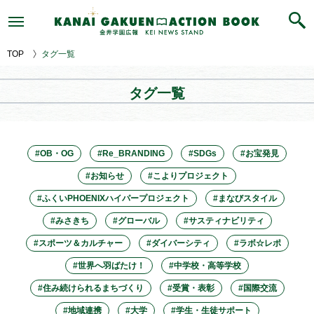
｜
KANAIGAKUEN
ACTION
BOOK
TOP
タグ一覧
タグ一覧
#OB・OG
#Re_BRANDING
#SDGs
#お宝発見
#お知らせ
#こよりプロジェクト
#ふくいPHOENIXハイパープロジェクト
#まなびスタイル
#みさきち
#グローバル
#サスティナビリティ
#スポーツ＆カルチャー
#ダイバーシティ
#ラボ☆レポ
#世界へ羽ばたけ！
#中学校・高等学校
#住み続けられるまちづくり
#受賞・表彰
#国際交流
#地域連携
#大学
#学生・生徒サポート