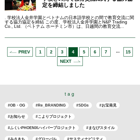
定を締結しました
. 学校法人金井学園とベトナムの日本語学校との間で教育交流に関
する協力協定を締結 この度、学校法人金井学園とN&P Trading
Co., Ltd. （ベトナム ホーチミン市）は、日越間の教育交流...
PREV
1
2
3
4
5
6
7
15
NEXT
tag
#OB・OG
#Re_BRANDING
#SDGs
#お宝発見
#お知らせ
#こよりプロジェクト
#ふくいPHOENIXハイパープロジェクト
#まなびスタイル
#みさきち
#グローバル
#サスティナビリティ