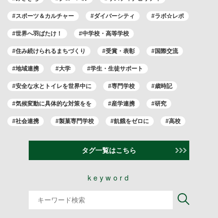
#スポーツ＆カルチャー
#ダイバーシティ
#ラボ☆レポ
#世界へ羽ばたけ！
#中学校・高等学校
#住み続けられるまちづくり
#受賞・表彰
#国際交流
#地域連携
#大学
#学生・生徒サポート
#安全な水とトイレを世界中に
#専門学校
#歳時記
#気候変動に具体的な対策をを
#産学連携
#研究
#社会連携
#製菓専門学校
#飢餓をゼロに
#高校
タグ一覧はこちら
keyword