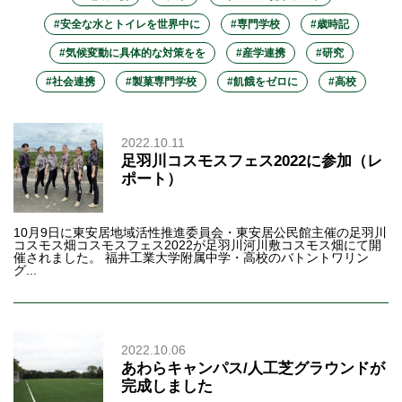
#安全な水とトイレを世界中に
#専門学校
#歳時記
#気候変動に具体的な対策をを
#産学連携
#研究
#社会連携
#製菓専門学校
#飢餓をゼロに
#高校
2022.10.11
足羽川コスモスフェス2022に参加（レ
ポート）
10月9日に東安居地域活性推進委員会・東安居公民館主催の足羽川
コスモス畑コスモスフェス2022が足羽川河川敷コスモス畑にて開
催されました。 福井工業大学附属中学・高校のバトントワリン
グ...
2022.10.06
あわらキャンパス/人工芝グラウンドが
完成しました